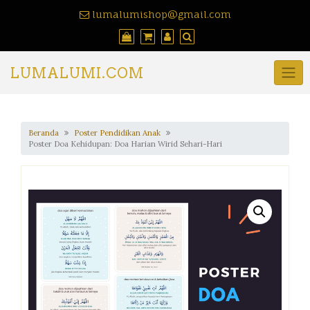
lumalumishop@gmail.com
LUMALUMI.COM
Beranda
Poster Pendidikan Anak
Poster Doa Kehidupan: Doa Harian Wirid Sehari-Hari