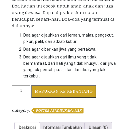
Doa harian ini cocok untuk anak-anak dan juga
orang dewasa. Dapat dipraktekkan dalam
kehidupan sehari-hari. Doa-doa yang termuat di
dalamnya:
Doa agar dijauhkan dari lemah, malas, pengecut,
pikun, pelit, dan adzab kubur.
Doa agar diberikan jiwa yang bertakwa.
Doa agar dijauhkan dari ilmu yang tidak
bermanfaat, dari hati yang tidak khusyu’, dari jiwa
yang tak pernah puas, dan dari doa yang tak
terkabul.
Poster
MASUKKAN KE KERANJANG
Doa
Kehidupan:
Doa
Category:
POSTER PENDIDIKAN ANAK
Harian
Wirid
Sehari-
Deskripsi
Informasi Tambahan
Ulasan (0)