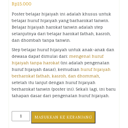
Rp
15.000
Poster belajar hijaiyah ini adalah khusus untuk
belajar huruf hijaiyah yang barharokat tanwin.
Belajar hijaiyah harokat tanwin adalah step
selanjutnya dari belajar harokat fathah, kasroh,
dan dhombah tanpa tanwin.
Step belajar huruf hijaiyah untuk anak-anak dan
dewasa dapat dimulai dari:
mengenal huruf
hijaiyah tanpa harokat
(ini adalah pengenalan
huruf hijaiyah dasar), kemudian
huruf hijaiyah
berharokat fathah, kasroh, dan dhommah
,
setelah itu lanjut dengan huruf hijaiyah
berharokat tanwin (poster ini). Sekali lagi, ini baru
tahapan dasar dari pengenalan huruf hijaiyah.
Poster
MASUKKAN KE KERANJANG
Belajar
Hijaiyah