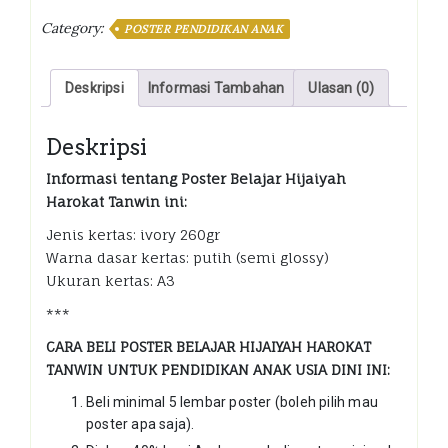
Harokat
Category:
POSTER PENDIDIKAN ANAK
Tanwin
(Lengkap
2
Deskripsi
Informasi Tambahan
Ulasan (0)
Halaman)
kuantiti
Deskripsi
Informasi tentang Poster Belajar Hijaiyah
Harokat Tanwin ini:
Jenis kertas: ivory 260gr
Warna dasar kertas: putih (semi glossy)
Ukuran kertas: A3
***
CARA BELI POSTER BELAJAR HIJAIYAH HAROKAT
TANWIN UNTUK PENDIDIKAN ANAK USIA DINI INI:
Beli minimal 5 lembar poster (boleh pilih mau
poster apa saja).