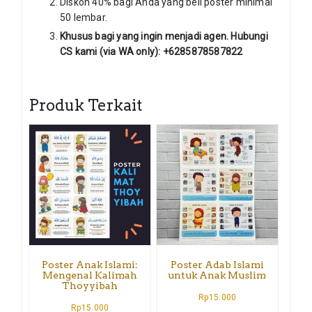
Diskon 40% bagi Anda yang beli poster minimal
50 lembar.
Khusus bagi yang ingin menjadi agen. Hubungi
CS kami (via WA only): +6285878587822
Produk Terkait
Poster Anak Islami:
Poster Adab Islami
Mengenal Kalimah
untuk Anak Muslim
Thoyyibah
Rp
15.000
Rp
15.000