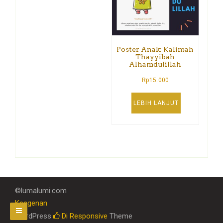
Poster Anak: Kalimah
Thayyibah
Alhamdulillah
Rp
15.000
LEBIH LANJUT
©lumalumi.com
Keagenan
WordPress
Di Responsive
Theme