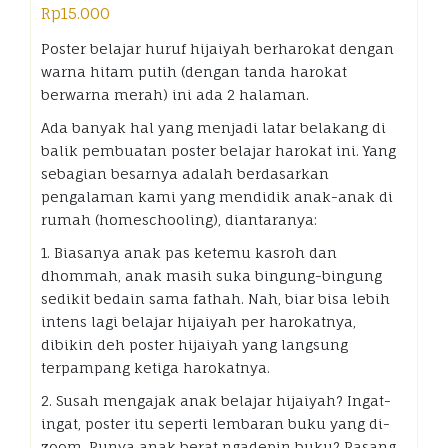
Rp
15.000
Poster belajar huruf hijaiyah berharokat dengan
warna hitam putih (dengan tanda harokat
berwarna merah) ini ada 2 halaman.
Ada banyak hal yang menjadi latar belakang di
balik pembuatan poster belajar harokat ini. Yang
sebagian besarnya adalah berdasarkan
pengalaman kami yang mendidik anak-anak di
rumah (homeschooling), diantaranya:
1. Biasanya anak pas ketemu kasroh dan
dhommah, anak masih suka bingung-bingung
sedikit bedain sama fathah. Nah, biar bisa lebih
intens lagi belajar hijaiyah per harokatnya,
dibikin deh poster hijaiyah yang langsung
terpampang ketiga harokatnya.
2. Susah mengajak anak belajar hijaiyah? Ingat-
ingat, poster itu seperti lembaran buku yang di-
zoom. Punya anak berat ngadepin buku? Pasang