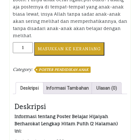
aja posternya di tempat-tempat yang anak-anak
biasa lewat, insya Allah tanpa sadar anak-anak
akan sering melihat dan memperhatikannya, dan
tanpa disadari anak-anak akan belajar dengan
melihat.
Poster
MASUKKAN KE KERANJANG
Belajar
Hijaiyah
Berharokat
Category:
POSTER PENDIDIKAN ANAK
Lengkap
Hitam
Putih
Deskripsi
Informasi Tambahan
Ulasan (0)
(2
Halaman)
kuantiti
Deskripsi
Informasi tentang Poster Belajar Hijaiyah
Berharokat Lengkap Hitam Putih (2 Halaman)
ini: