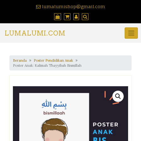
lumalumishop@gmail.com
LUMALUMI.COM
Beranda
Poster Pendidikan Anak
Poster Anak: Kalimah Thayyibah Bismillah