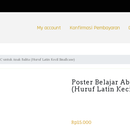
My account
Konfirmasi Pembayaran
C untuk Anak Balita (Huruf Latin Kecil Smallcase)
Poster Belajar A
(Huruf Latin Kec
Rp
15.000