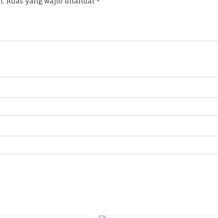
n.
Ruas yang wajib ditandai
*