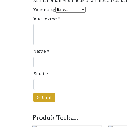
Alamat email Anda tidak akan dipublikasika
Your rating
Your review
*
Name
*
Email
*
Produk Terkait