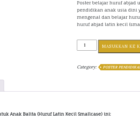
Poster belajar huruf abjad 
pendidikan anak usia dini
mengenal dan belajar hur
huruf abjad latin kecil (sma
Poster
MASUKKAN KE 
Belajar
Abjad
ABC
Category:
POSTER PENDIDIKA
untuk
Anak
Balita
(Huruf
Latin
Kecil
Smallcase)
tuk Anak Balita (Huruf Latin Kecil Smallcase) ini:
kuantiti