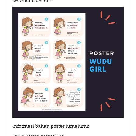
berwudhu sendiri.
I
nformasi bahan poster lumalumi: