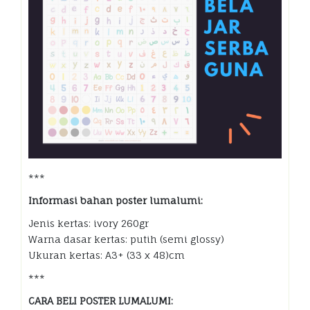
***
Informasi bahan poster lumalumi:
Jenis kertas: ivory 260gr
Warna dasar kertas: putih (semi glossy)
Ukuran kertas: A3+ (33 x 48)cm
***
CARA BELI POSTER LUMALUMI: