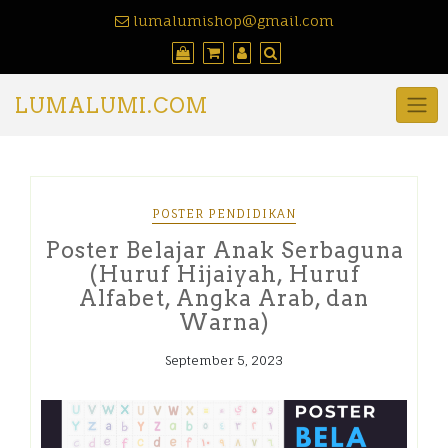
lumalumishop@gmail.com
LUMALUMI.COM
POSTER PENDIDIKAN
Poster Belajar Anak Serbaguna
(Huruf Hijaiyah, Huruf
Alfabet, Angka Arab, dan
Warna)
September 5, 2023