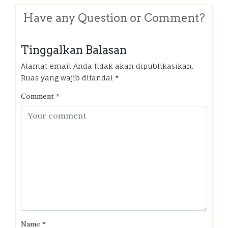
Have any Question or Comment?
Tinggalkan Balasan
Alamat email Anda tidak akan dipublikasikan.
Ruas yang wajib ditandai
*
Comment
*
Name
*