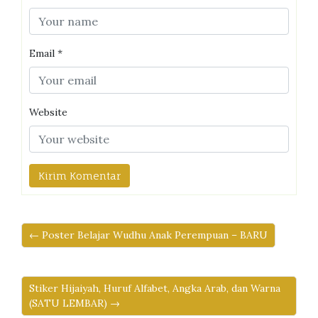
Email
*
Website
← Poster Belajar Wudhu Anak Perempuan – BARU
Stiker Hijaiyah, Huruf Alfabet, Angka Arab, dan Warna
(SATU LEMBAR) →