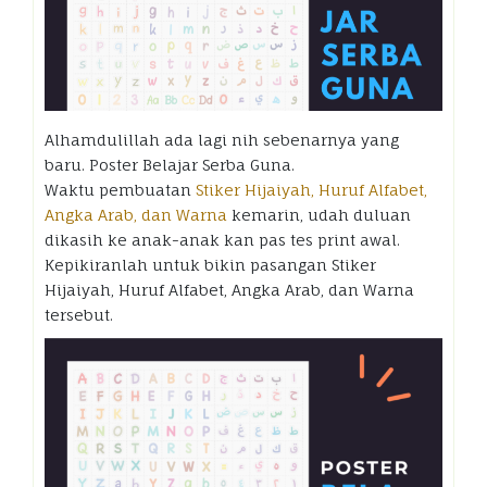
Alhamdulillah ada lagi nih sebenarnya yang
baru. Poster Belajar Serba Guna.
Waktu pembuatan
Stiker Hijaiyah, Huruf Alfabet,
Angka Arab, dan Warna
kemarin, udah duluan
dikasih ke anak-anak kan pas tes print awal.
Kepikiranlah untuk bikin pasangan Stiker
Hijaiyah, Huruf Alfabet, Angka Arab, dan Warna
tersebut.