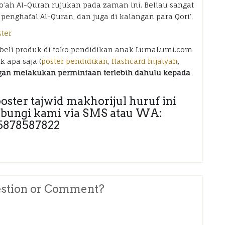
o’ah Al-Quran rujukan pada zaman ini. Beliau sangat
penghafal Al-Quran, dan juga di kalangan para Qori’.
mbeli produk di toko pendidikan anak LumaLumi.com
 apa saja (
poster pendidikan
,
flashcard hijaiyah
,
an melakukan permintaan terlebih dahulu kepada
ster tajwid makhorijul huruf ini
hubungi kami via SMS atau WA:
5878587822
stion or Comment?