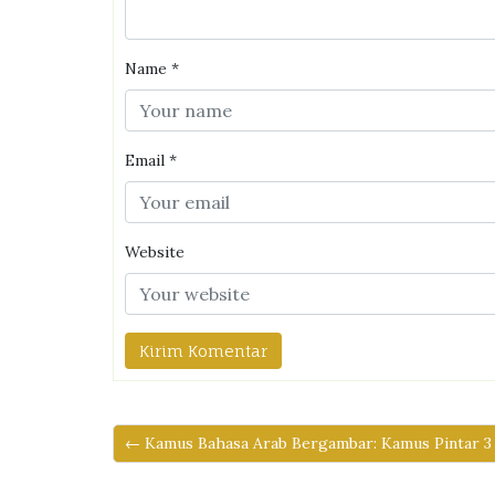
Name
*
Email
*
Website
← Kamus Bahasa Arab Bergambar: Kamus Pintar 3 B