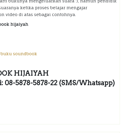
rarti bukunya mengeluarkan suara :), namun pendidik
suaranya ketika proses belajar mengajar
n video di atas sebagai contohnya.
book hijaiyah
OK HIJAIYAH
ni: 08-5878-5878-22 (SMS/Whatsapp)