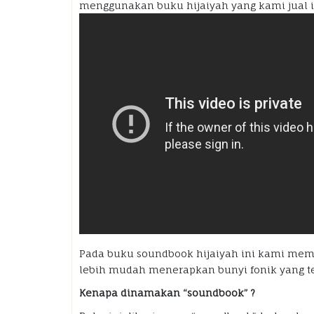
menggunakan buku hijaiyah yang kami jual i
Pada buku soundbook hijaiyah ini kami membe
lebih mudah menerapkan bunyi fonik yang tel
Kenapa dinamakan “soundbook” ?