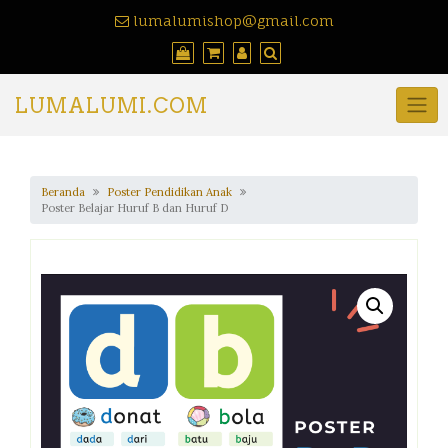
lumalumishop@gmail.com
LUMALUMI.COM
Beranda
Poster Pendidikan Anak
Poster Belajar Huruf B dan Huruf D