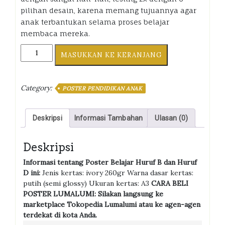
pilihan desain, karena memang tujuannya agar
anak terbantukan selama proses belajar
membaca mereka.
Poster
MASUKKAN KE KERANJANG
Belajar
Huruf
B
Category:
POSTER PENDIDIKAN ANAK
dan
Huruf
D
Deskripsi
Informasi Tambahan
Ulasan (0)
kuantiti
Deskripsi
Informasi tentang Poster Belajar Huruf B dan Huruf
D ini:
Jenis kertas: ivory 260gr Warna dasar kertas:
putih (semi glossy) Ukuran kertas: A3
CARA BELI
POSTER LUMALUMI: Silakan langsung ke
marketplace Tokopedia Lumalumi atau ke agen-agen
terdekat di kota Anda.