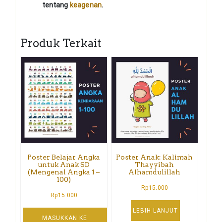
tentang
keagenan
.
Produk Terkait
Poster Belajar Angka
Poster Anak: Kalimah
untuk Anak SD
Thayyibah
(Mengenal Angka 1 –
Alhamdulillah
100)
Rp
15.000
Rp
15.000
LEBIH LANJUT
MASUKKAN KE