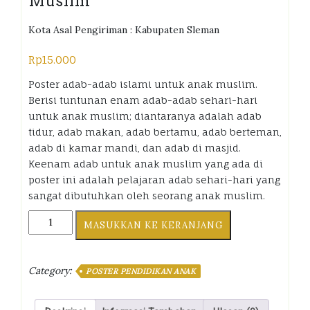
Muslim
Kota Asal Pengiriman : Kabupaten Sleman
Rp
15.000
Poster adab-adab islami untuk anak muslim.
Berisi tuntunan enam adab-adab sehari-hari
untuk anak muslim; diantaranya adalah adab
tidur, adab makan, adab bertamu, adab berteman,
adab di kamar mandi, dan adab di masjid.
Keenam adab untuk anak muslim yang ada di
poster ini adalah pelajaran adab sehari-hari yang
sangat dibutuhkan oleh seorang anak muslim.
Poster
MASUKKAN KE KERANJANG
Adab
Islami
untuk
Category:
POSTER PENDIDIKAN ANAK
Anak
Muslim
kuantiti