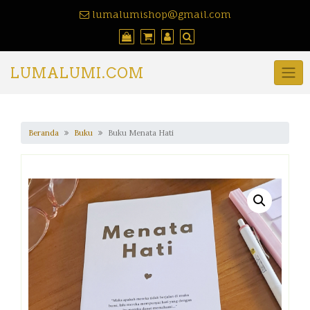
lumalumishop@gmail.com
LUMALUMI.COM
Beranda
Buku
Buku Menata Hati