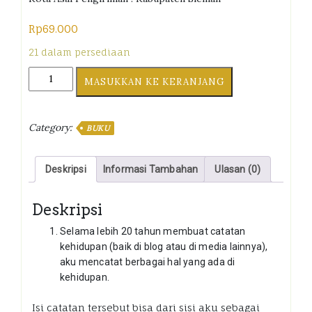
Rp
69.000
21 dalam persediaan
Buku
MASUKKAN KE KERANJANG
Menata
Hati
kuantiti
Category:
BUKU
Deskripsi
Informasi Tambahan
Ulasan (0)
Deskripsi
Selama lebih 20 tahun membuat catatan
kehidupan (baik di blog atau di media lainnya),
aku mencatat berbagai hal yang ada di
kehidupan.
Isi catatan tersebut bisa dari sisi aku sebagai