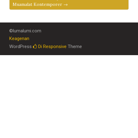
Muamalat Kontemporer →
©lumalumi.com
Keagenan
WordPress
Di Responsive
Theme